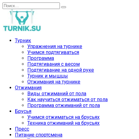
Перейти
Search
к
for:
содержанию
Турник
Упражнения на турнике
Учимся подтягиваться
Программа
Подтягивания с весом
Подтягивание на одной руке
Турник и мышцы
Отжимания на турнике
Отжимания
Виды отжиманий от пола
Как научиться отжиматься от пола
Программа отжиманий от пола
Брусья
Учимся отжиматься на брусьях
Техника отжиманий на брусьях
Пресс
Питание спортсмена